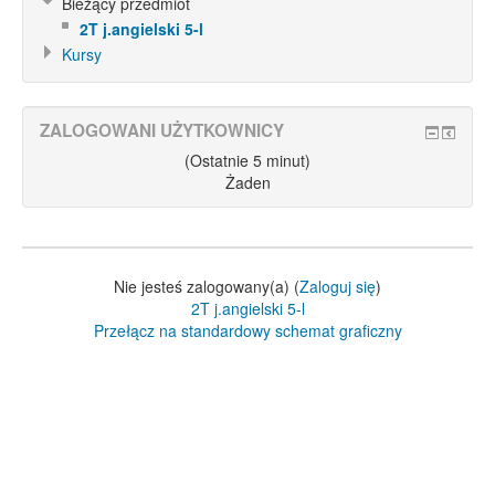
Bieżący przedmiot
2T j.angielski 5-l
Kursy
ZALOGOWANI UŻYTKOWNICY
(Ostatnie 5 minut)
Żaden
Nie jesteś zalogowany(a) (
Zaloguj się
)
2T j.angielski 5-l
Przełącz na standardowy schemat graficzny