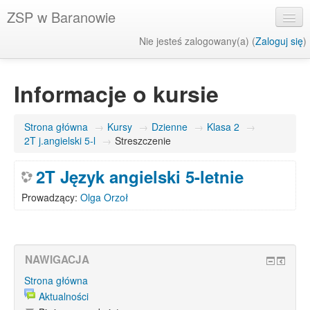
ZSP w Baranowie
Nie jesteś zalogowany(a) (
Zaloguj się
)
Polski (pl)
Informacje o kursie
Strona główna
→
Kursy
→
Dzienne
→
Klasa 2
→
2T j.angielski 5-l
→
Streszczenie
2T Język angielski 5-letnie
Prowadzący:
Olga Orzoł
NAWIGACJA
Strona główna
Aktualności